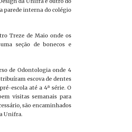
esign da Unifra e outro do
 parede interna do colégio
tro Treze de Maio onde os
m uma seção de bonecos e
rso de Odontologia onde 4
stribuíram escova de dentes
ré-escola até a 4ª série. O
bem visitas semanais para
necessário, são encaminhados
a Unifra.