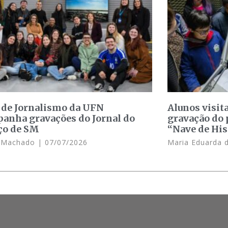
 de Jornalismo da UFN
Alunos visit
anha gravações do Jornal do
gravação do 
ço de SM
“Nave de His
e Machado
07/07/2026
Maria Eduarda 