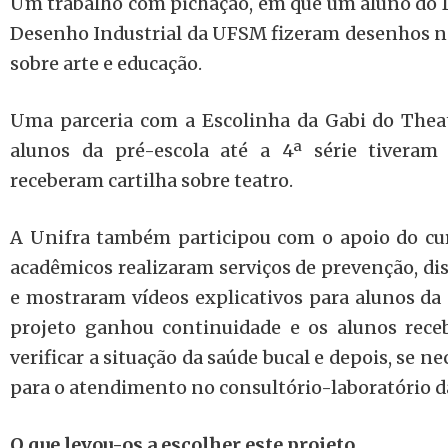
Um trabalho com pichação, em que um aluno do D
Desenho Industrial da UFSM fizeram desenhos na
sobre arte e educação.
Uma parceria com a Escolinha da Gabi do Thea
alunos da pré-escola até a 4ª série tivera
receberam cartilha sobre teatro.
A Unifra também participou com o apoio do cu
acadêmicos realizaram serviços de prevenção, di
e mostraram vídeos explicativos para alunos da p
projeto ganhou continuidade e os alunos rece
verificar a situação da saúde bucal e depois, se 
para o atendimento no consultório-laboratório d
O que levou-os
a escolher este projeto