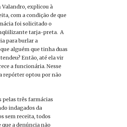
m Valandro, explicou à
ita, com a condição de que
mácia foi solicitado o
nqüilizante tarja-preta.
A
a para burlar a
a, que alguém que tinha duas
ntendeu? Então, até ela vir
arece a funcionária. Nesse
a repórter optou por não
 pelas três farmácias
ando indagados da
s sem receita, todos
e que a denúncia não