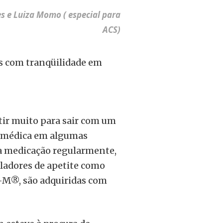
ves e Luiza Momo ( especial para
ACS)
 com tranqüilidade em
stir muito para sair com um
a médica em algumas
a a medicação regularmente,
ladores de apetite como
i-M®, são adquiridas com