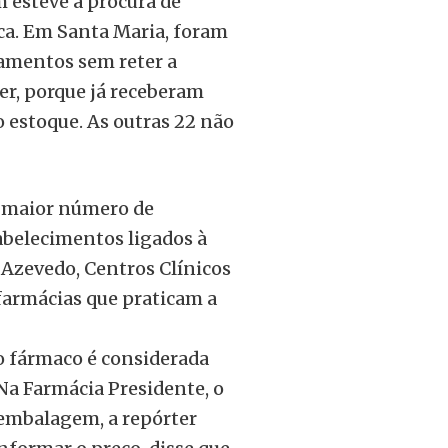
 esteve à procura de
a. Em Santa Maria, foram
amentos sem reter a
er, porque já receberam
 estoque. As outras 22 não
m maior número de
abelecimentos ligados à
 Azevedo, Centros Clínicos
farmácias que praticam a
o fármaco é considerada
 Na Farmácia Presidente, o
 embalagem, a repórter