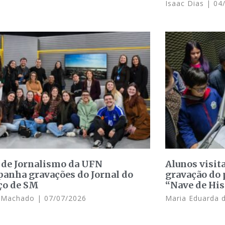
Isaac Dias
04/
 de Jornalismo da UFN
Alunos visit
anha gravações do Jornal do
gravação do 
ço de SM
“Nave de His
e Machado
07/07/2026
Maria Eduarda 