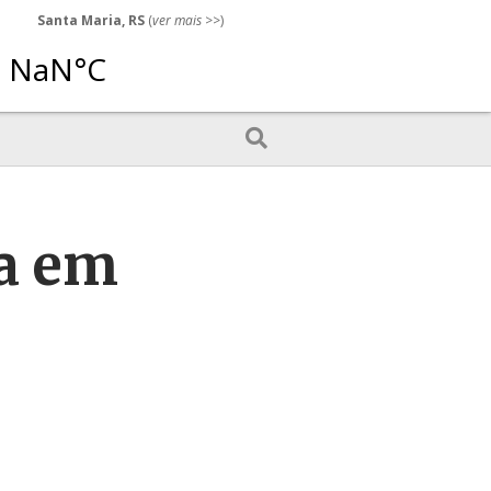
Santa Maria, RS
(
ver mais
>>)
ia em