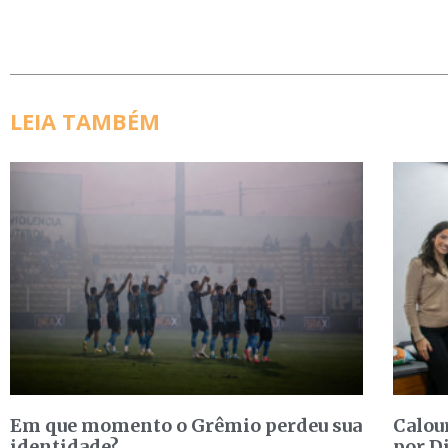
LEIA TAMBÉM
Em que momento o Grêmio perdeu sua
Calou
identidade?
por D