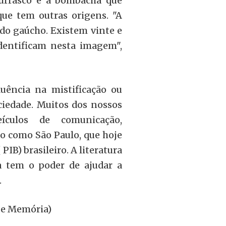
urrasco e a bombacha que
ue tem outras origens. "A
do gaúcho. Existem vinte e
dentificam nesta imagem",
ência na mistificação ou
ciedade. Muitos dos nossos
ículos de comunicação,
o como São Paulo, que hoje
IB) brasileiro. A literatura
a tem o poder de ajudar a
u.
a e Memória)