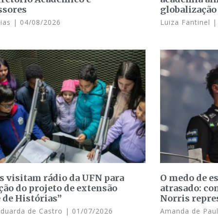
ssores
globalização
Dias
04/08/2026
Luiza Fantinel
s visitam rádio da UFN para
O medo de e
ção do projeto de extensão
atrasado: c
 de Histórias”
Norris repre
Eduarda de Castro
01/07/2026
Amanda de Pau