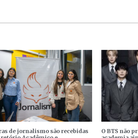
ras de jornalismo são recebidas
O BTS não p
iretório Acadêmico e
academia ain