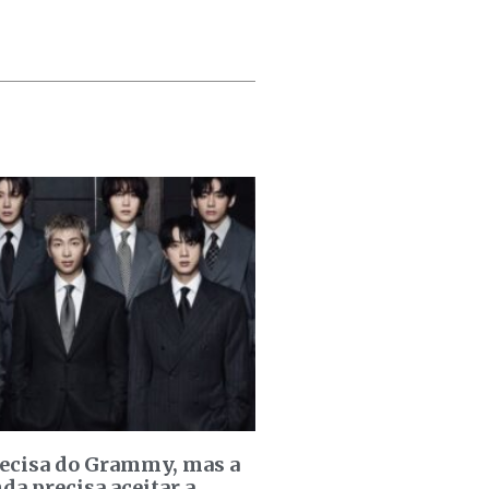
recisa do Grammy, mas a
da precisa aceitar a