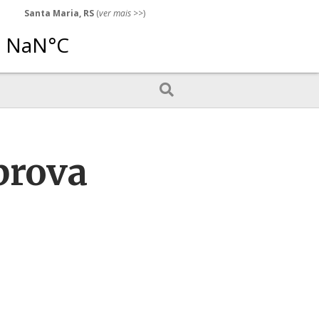
Santa Maria, RS
(
ver mais
>>)
prova