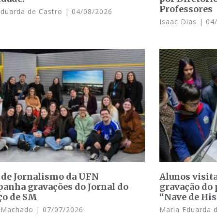
Professores
Eduarda de Castro
04/08/2026
Isaac Dias
04/
 de Jornalismo da UFN
Alunos visit
anha gravações do Jornal do
gravação do 
ço de SM
“Nave de His
e Machado
07/07/2026
Maria Eduarda 