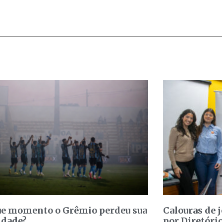
e momento o Grêmio perdeu sua
Calouras de 
idade?
por Diretóri