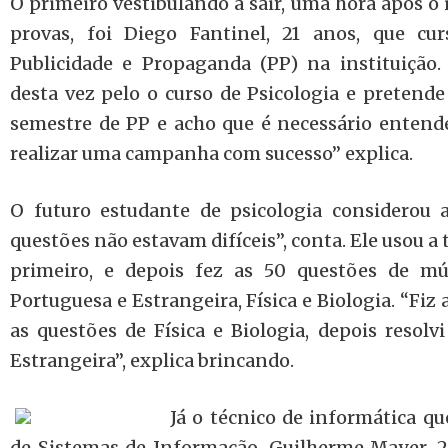
O primeiro vestibulando a sair, uma hora após o 
provas, foi Diego Fantinel, 21 anos, que cu
Publicidade e Propaganda (PP) na instituição.
desta vez pelo o curso de Psicologia e pretende 
semestre de PP e acho que é necessário enten
realizar uma campanha com sucesso” explica.
O futuro estudante de psicologia considerou a
questões não estavam difíceis”, conta. Ele usou a 
primeiro, e depois fez as 50 questões de mú
Portuguesa e Estrangeira, Física e Biologia. “Fiz
as questões de Física e Biologia, depois resolv
Estrangeira”, explica brincando.
Já o técnico de informática qu
de Sistemas de Informação, Guilherme Mayer, 23