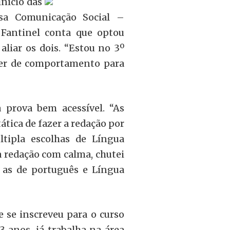
início das
rsa Comunicação Social –
 Fantinel conta que optou
aliar os dois. “Estou no 3º
der de comportamento para
 prova bem acessível. “As
tática de fazer a redação por
ltipla escolhas de Língua
 a redação com calma, chutei
i as de português e Língua
e se inscreveu para o curso
 anos, já trabalha na área