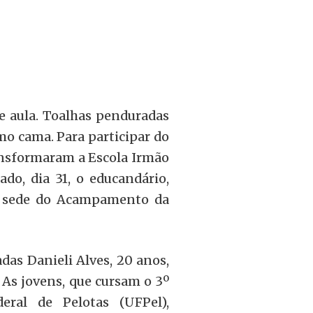
de aula. Toalhas penduradas
mo cama. Para participar do
ansformaram a Escola Irmão
do, dia 31, o educandário,
 é sede do Acampamento da
as Danieli Alves, 20 anos,
. As jovens, que cursam o 3º
eral de Pelotas (UFPel),