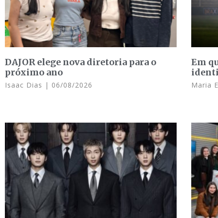
DAJOR elege nova diretoria para o
Em qu
próximo ano
ident
Isaac Dias
06/08/2026
Maria 