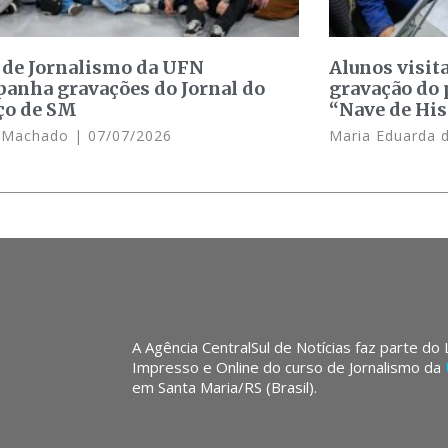
 de Jornalismo da UFN
Alunos visit
anha gravações do Jornal do
gravação do 
ço de SM
“Nave de His
e Machado
07/07/2026
Maria Eduarda 
A Agência CentralSul de Notícias faz parte do
Impresso e Online do curso de Jornalismo da
em Santa Maria/RS (Brasil).