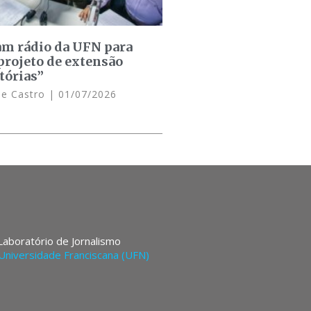
am rádio da UFN para
projeto de extensão
tórias”
de Castro
01/07/2026
 Laboratório de Jornalismo
Universidade Franciscana (UFN)