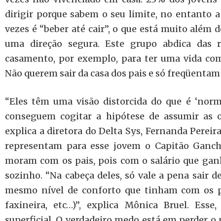
dirigir porque sabem o seu limite, no entanto a
vezes é “beber até cair”, o que está muito além 
uma direção segura. Este grupo abdica das r
casamento, por exemplo, para ter uma vida com
Não querem sair da casa dos pais e só freqüenta
“Eles têm uma visão distorcida do que é ‘norm
conseguem cogitar a hipótese de assumir as ob
explica a diretora do Delta Sys, Fernanda Pereir
representam para esse jovem o Capitão Ganch
moram com os pais, pois com o salário que gan
sozinho. “Na cabeça deles, só vale a pena sair d
mesmo nível de conforto que tinham com os pa
faxineira, etc…)”, explica Mônica Bruel. Es
superficial. O verdadeiro medo está em perder o