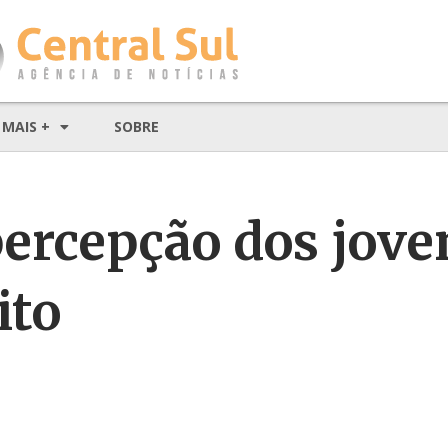
MAIS +
SOBRE
ercepção dos jove
ito