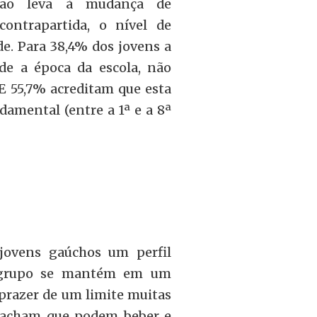
ição leva à mudança de
ontrapartida, o nível de
e. Para 38,4% dos jovens a
de a época da escola, não
 E 55,7% acreditam que esta
amental (entre a 1ª e a 8ª
jovens gaúchos um perfil
e grupo se mantém em um
 prazer de um limite muitas
s acham que podem beber e