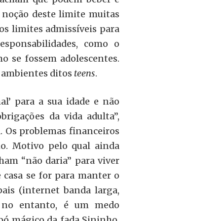
 noção deste limite muitas
dos limites admissíveis para
esponsabilidades, como o
o se fossem adolescentes.
m ambientes ditos
teens
.
al’ para a sua idade e não
rigações da vida adulta”,
a. Os problemas financeiros
o. Motivo pelo qual ainda
ham “não daria” para viver
e casa se for para manter o
is (internet banda larga,
se, no entanto, é um medo
 pó mágico da fada Sininho,