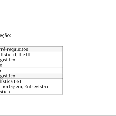
eção:
Pré-requisitos
stica I, II e III
gráfico
mo
o
gráfico
stica I e II
eportagem, Entrevista e
stica