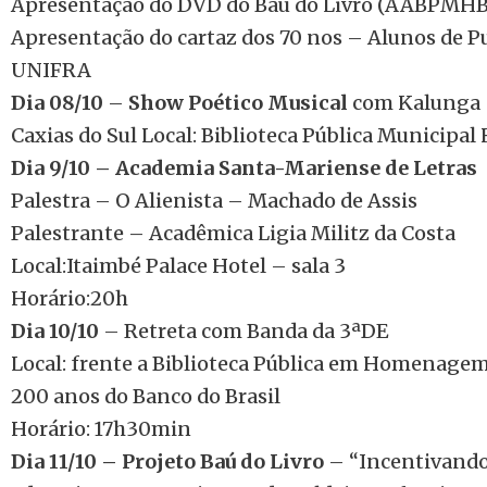
Apresentação do DVD do Baú do Livro (AABPMHB
Apresentação do cartaz dos 70 nos – Alunos de P
UNIFRA
Dia 08/
10
–
Show Poético Musical
com Kalunga –
Caxias do Sul Local: Biblioteca Pública Municipal
Dia 9/10
– Academia Santa-Mariense de Letras
Palestra – O Alienista – Machado de Assis
Palestrante – Acadêmica Ligia Militz da Costa
Local:Itaimbé Palace Hotel – sala 3
Horário:20h
Dia 10/10
– Retreta com Banda da 3ªDE
Local: frente a Biblioteca Pública em Homenagem 
200 anos do Banco do Brasil
Horário: 17h30min
Dia 11/10 – Projeto Baú do Livro
– “Incentivando 