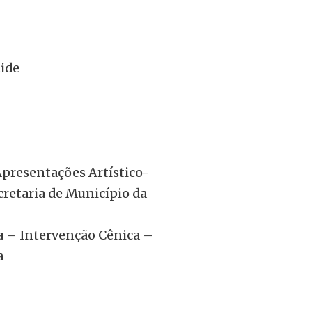
tide
Apresentações Artístico-
cretaria de Município da
a
– Intervenção Cênica –
a