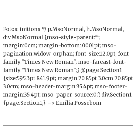
Fotos: initions */ p.MsoNormal, li.MsoNormal,
div.MsoNormal {mso-style-parent:"";
margin:0cm; margin-bottom:.0001pt; mso-
pagination:widow-orphan; font-size:12.0pt; font-
family:"Times New Roman"; mso-fareast-font-
family:"Times New Roman";} @page Section1
{size:595.3pt 841.9pt; margin:70.85pt 3.0cm 70.85pt
3.0cm; mso-header-margin:35.4pt; mso-footer-
margin:35.4pt; mso-paper-source:0;} div.Section1
{page:Section1;} –>
Emília
Possebom