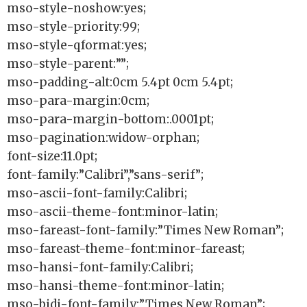
mso-style-noshow:yes;
mso-style-priority:99;
mso-style-qformat:yes;
mso-style-parent:””;
mso-padding-alt:0cm 5.4pt 0cm 5.4pt;
mso-para-margin:0cm;
mso-para-margin-bottom:.0001pt;
mso-pagination:widow-orphan;
font-size:11.0pt;
font-family:”Calibri”,”sans-serif”;
mso-ascii-font-family:Calibri;
mso-ascii-theme-font:minor-latin;
mso-fareast-font-family:”Times New Roman”;
mso-fareast-theme-font:minor-fareast;
mso-hansi-font-family:Calibri;
mso-hansi-theme-font:minor-latin;
mso-bidi-font-family:”Times New Roman”;