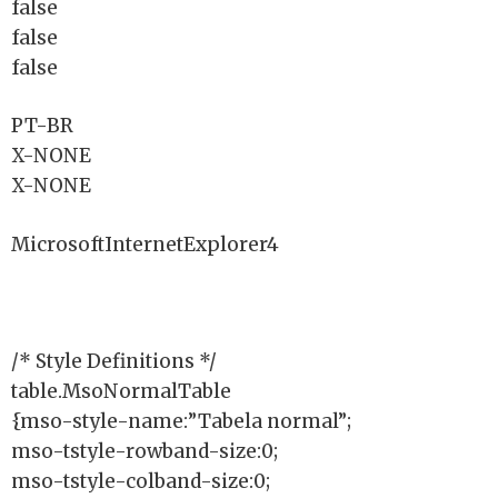
false
false
false
PT-BR
X-NONE
X-NONE
MicrosoftInternetExplorer4
/* Style Definitions */
table.MsoNormalTable
{mso-style-name:”Tabela normal”;
mso-tstyle-rowband-size:0;
mso-tstyle-colband-size:0;