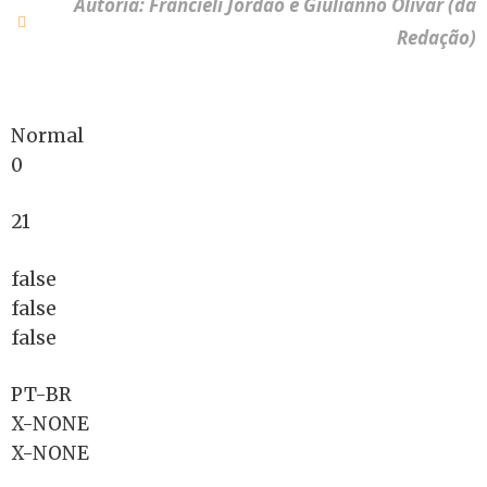
Autoria: Francieli Jordão e Giulianno Olivar (da
Redação)
Normal
0
21
false
false
false
PT-BR
X-NONE
X-NONE