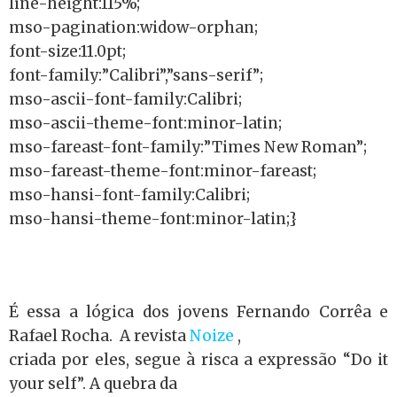
line-height:115%;
mso-pagination:widow-orphan;
font-size:11.0pt;
font-family:”Calibri”,”sans-serif”;
mso-ascii-font-family:Calibri;
mso-ascii-theme-font:minor-latin;
mso-fareast-font-family:”Times New Roman”;
mso-fareast-theme-font:minor-fareast;
mso-hansi-font-family:Calibri;
mso-hansi-theme-font:minor-latin;}
É essa a lógica dos jovens Fernando Corrêa e
Rafael Rocha.
A revista
Noize
,
criada por eles, segue à risca a expressão “Do it
your self”. A quebra da