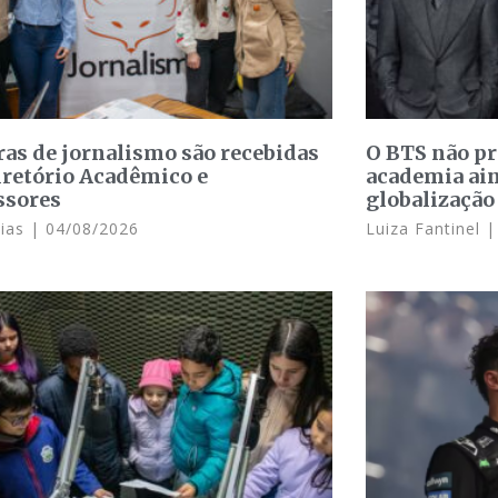
ras de jornalismo são recebidas
O BTS não p
iretório Acadêmico e
academia ain
ssores
globalização
Dias
04/08/2026
Luiza Fantinel