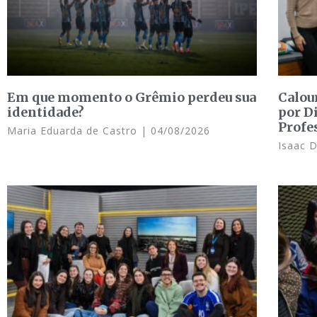
Em que momento o Grêmio perdeu sua
Calou
identidade?
por D
Profe
Maria Eduarda de Castro
04/08/2026
Isaac 