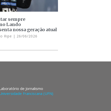
star sempre
omo Lando
senta nossa geração atual
lo Ripe
26/06/2026
 Laboratório de Jornalismo
Universidade Franciscana (UFN)