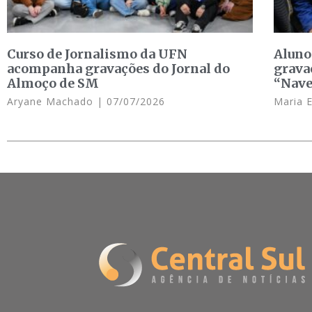
Curso de Jornalismo da UFN
Aluno
acompanha gravações do Jornal do
grava
Almoço de SM
“Nave
Aryane Machado
07/07/2026
Maria 