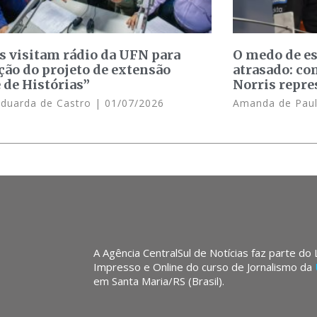
s visitam rádio da UFN para
O medo de e
ção do projeto de extensão
atrasado: c
 de Histórias”
Norris repre
Eduarda de Castro
01/07/2026
Amanda de Pau
A Agência CentralSul de Notícias faz parte do
Impresso e Online do curso de Jornalismo da
em Santa Maria/RS (Brasil).