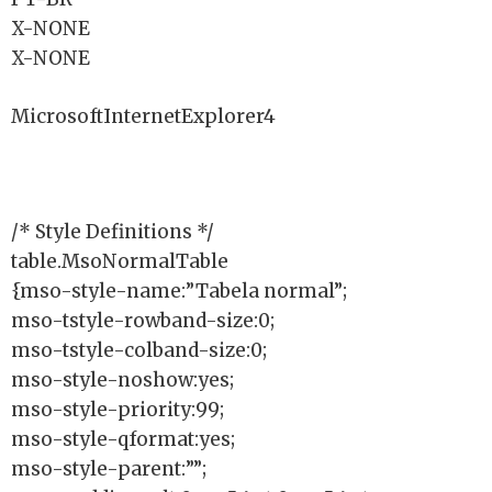
X-NONE
X-NONE
MicrosoftInternetExplorer4
/* Style Definitions */
table.MsoNormalTable
{mso-style-name:”Tabela normal”;
mso-tstyle-rowband-size:0;
mso-tstyle-colband-size:0;
mso-style-noshow:yes;
mso-style-priority:99;
mso-style-qformat:yes;
mso-style-parent:””;