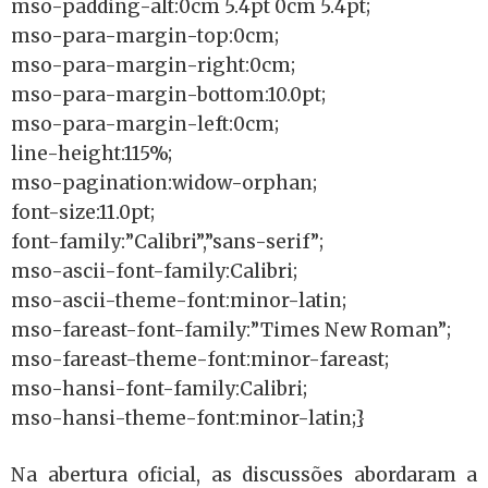
mso-padding-alt:0cm 5.4pt 0cm 5.4pt;
mso-para-margin-top:0cm;
mso-para-margin-right:0cm;
mso-para-margin-bottom:10.0pt;
mso-para-margin-left:0cm;
line-height:115%;
mso-pagination:widow-orphan;
font-size:11.0pt;
font-family:”Calibri”,”sans-serif”;
mso-ascii-font-family:Calibri;
mso-ascii-theme-font:minor-latin;
mso-fareast-font-family:”Times New Roman”;
mso-fareast-theme-font:minor-fareast;
mso-hansi-font-family:Calibri;
mso-hansi-theme-font:minor-latin;}
Na abertura oficial, as discussões abordaram a