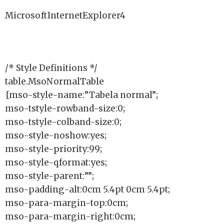
MicrosoftInternetExplorer4
/* Style Definitions */
table.MsoNormalTable
{mso-style-name:”Tabela normal”;
mso-tstyle-rowband-size:0;
mso-tstyle-colband-size:0;
mso-style-noshow:yes;
mso-style-priority:99;
mso-style-qformat:yes;
mso-style-parent:””;
mso-padding-alt:0cm 5.4pt 0cm 5.4pt;
mso-para-margin-top:0cm;
mso-para-margin-right:0cm;