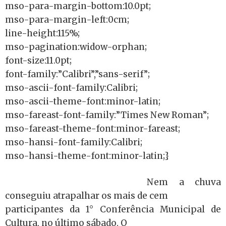
mso-para-margin-bottom:10.0pt;
mso-para-margin-left:0cm;
line-height:115%;
mso-pagination:widow-orphan;
font-size:11.0pt;
font-family:”Calibri”,”sans-serif”;
mso-ascii-font-family:Calibri;
mso-ascii-theme-font:minor-latin;
mso-fareast-font-family:”Times New Roman”;
mso-fareast-theme-font:minor-fareast;
mso-hansi-font-family:Calibri;
mso-hansi-theme-font:minor-latin;}
Nem a chuva
conseguiu atrapalhar os mais de cem
participantes da 1° Conferência Municipal de
Cultura, no último sábado. O