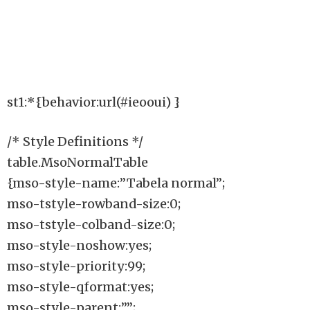
st1:*{behavior:url(#ieooui) }
/* Style Definitions */
table.MsoNormalTable
{mso-style-name:”Tabela normal”;
mso-tstyle-rowband-size:0;
mso-tstyle-colband-size:0;
mso-style-noshow:yes;
mso-style-priority:99;
mso-style-qformat:yes;
mso-style-parent:””;