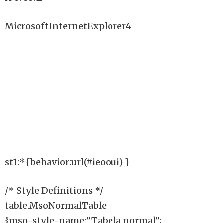
MicrosoftInternetExplorer4
st1:*{behavior:url(#ieooui) }
/* Style Definitions */
table.MsoNormalTable
{mso-style-name:”Tabela normal”;