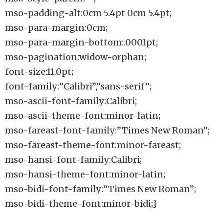
mso-padding-alt:0cm 5.4pt 0cm 5.4pt;
mso-para-margin:0cm;
mso-para-margin-bottom:.0001pt;
mso-pagination:widow-orphan;
font-size:11.0pt;
font-family:”Calibri”,”sans-serif”;
mso-ascii-font-family:Calibri;
mso-ascii-theme-font:minor-latin;
mso-fareast-font-family:”Times New Roman”;
mso-fareast-theme-font:minor-fareast;
mso-hansi-font-family:Calibri;
mso-hansi-theme-font:minor-latin;
mso-bidi-font-family:”Times New Roman”;
mso-bidi-theme-font:minor-bidi;}