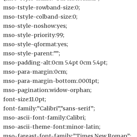
mso-tstyle-rowband-size:0;
mso-tstyle-colband-size:0;
mso-style-noshow:yes;
mso-style-priority:99;
mso-style-qformat:yes;
mso-style-parent:””;
mso-padding-alt:0cm 5.4pt 0cm 5.4pt;
mso-para-margin:0cm;
mso-para-margin-bottom:.0001pt;
mso-pagination:widow-orphan;
font-size:11.0pt;
font-family:”Calibri”,”sans-serif”;
mso-ascii-font-family:Calibri;
mso-ascii-theme-font:minor-latin;
mso-fareast-font-family:”Times New Roman”;