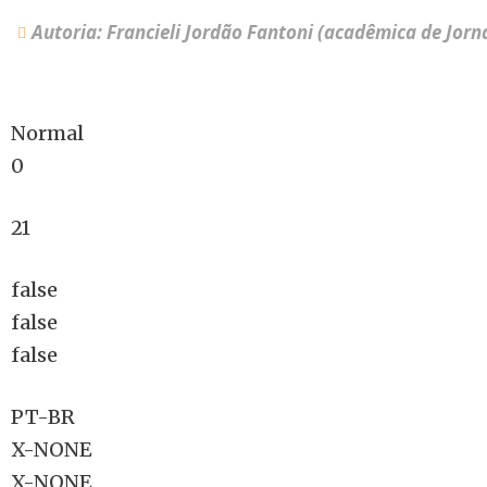
Autoria: Francieli Jordão Fantoni (acadêmica de Jorn
Normal
0
21
false
false
false
PT-BR
X-NONE
X-NONE