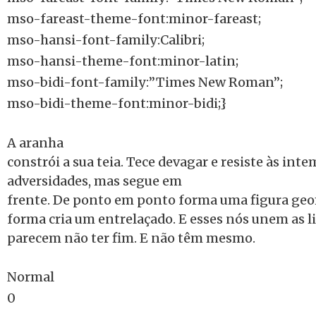
mso-fareast-theme-font:minor-fareast;
mso-hansi-font-family:Calibri;
mso-hansi-theme-font:minor-latin;
mso-bidi-font-family:”Times New Roman”;
mso-bidi-theme-font:minor-bidi;}
A aranha
constrói a sua teia. Tece devagar e resiste às int
adversidades, mas segue em
frente. De ponto em ponto forma uma figura geo
forma cria um entrelaçado. E esses nós unem as l
parecem não ter fim. E não têm mesmo.
Normal
0