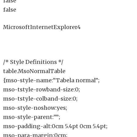
false
false
MicrosoftInternetExplorer4
/* Style Definitions */
table.MsoNormalTable
{mso-style-name:”Tabela normal”;
mso-tstyle-rowband-size:0;
mso-tstyle-colband-size:0;
mso-style-noshow:yes;
mso-style-parent:””;
mso-padding-alt:0cm 5.4pt 0cm 5.4pt;
mso-para-margin:0cm;