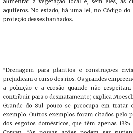
alimentar a vegetação local e, sem eles, as
aquíferos. No estado, há uma lei, no Código do
proteção desses banhados.
"Drenagem para plantios e construções civ
prejudicam o curso dos rios. Os grandes empreen
a poluição e a erosão quando não respeitam 
contribuir para o desmatamento’, explica Moesch
Grande do Sul pouco se preocupa em tratar o
exemplo. Outros exemplos foram citados pelo p
dos esgotos domésticos, que têm apenas 13% d
Corsan. "As nossas ações podem ser sustentá