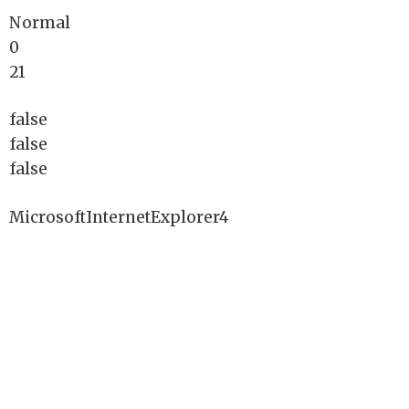
Normal
0
21
false
false
false
MicrosoftInternetExplorer4