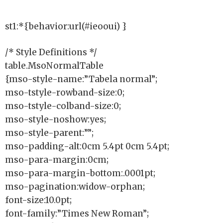
st1:*{behavior:url(#ieooui) }
/* Style Definitions */
table.MsoNormalTable
{mso-style-name:”Tabela normal”;
mso-tstyle-rowband-size:0;
mso-tstyle-colband-size:0;
mso-style-noshow:yes;
mso-style-parent:””;
mso-padding-alt:0cm 5.4pt 0cm 5.4pt;
mso-para-margin:0cm;
mso-para-margin-bottom:.0001pt;
mso-pagination:widow-orphan;
font-size:10.0pt;
font-family:”Times New Roman”;