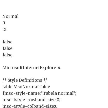
Normal
0
21
false
false
false
MicrosoftInternetExplorer4
/* Style Definitions */
table.MsoNormalTable
{mso-style-name:”Tabela normal”;
mso-tstyle-rowband-size:0;
mso-tstyle-colband-size:0;