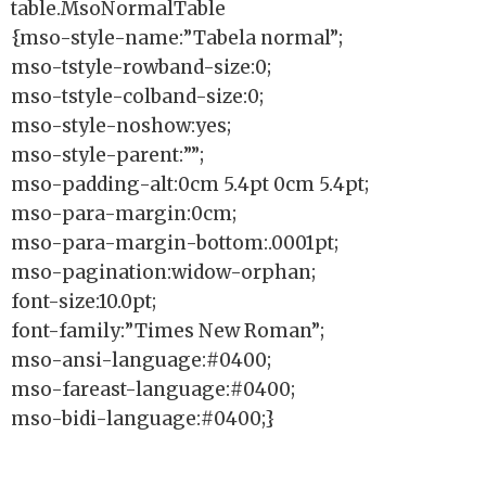
table.MsoNormalTable
{mso-style-name:”Tabela normal”;
mso-tstyle-rowband-size:0;
mso-tstyle-colband-size:0;
mso-style-noshow:yes;
mso-style-parent:””;
mso-padding-alt:0cm 5.4pt 0cm 5.4pt;
mso-para-margin:0cm;
mso-para-margin-bottom:.0001pt;
mso-pagination:widow-orphan;
font-size:10.0pt;
font-family:”Times New Roman”;
mso-ansi-language:#0400;
mso-fareast-language:#0400;
mso-bidi-language:#0400;}