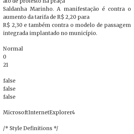
ato de protesto na praça
Saldanha Marinho. A manifestação é contra o
aumento da tarifa de R$ 2,20 para
R$ 2,30 e também contra o modelo de passagem
integrada implantado no município.
Normal
0
21
false
false
false
MicrosoftInternetExplorer4
/* Style Definitions */