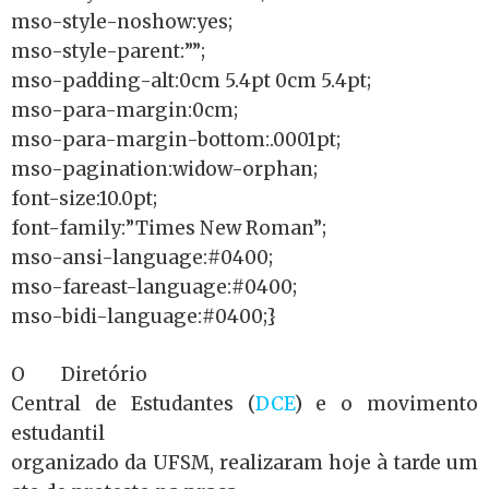
mso-style-noshow:yes;
mso-style-parent:””;
mso-padding-alt:0cm 5.4pt 0cm 5.4pt;
mso-para-margin:0cm;
mso-para-margin-bottom:.0001pt;
mso-pagination:widow-orphan;
font-size:10.0pt;
font-family:”Times New Roman”;
mso-ansi-language:#0400;
mso-fareast-language:#0400;
mso-bidi-language:#0400;}
O Diretório
Central de Estudantes (
DCE
) e o movimento
estudantil
organizado da UFSM, realizaram hoje à tarde um