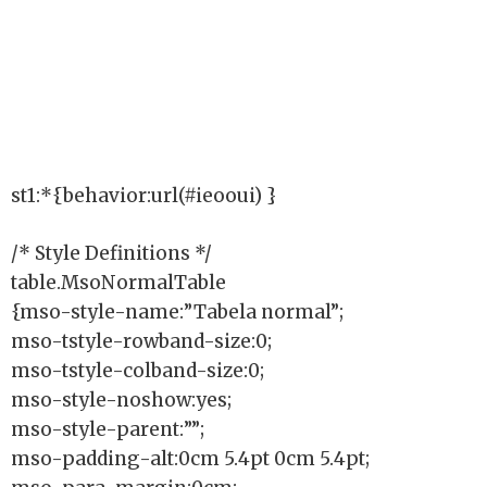
st1:*{behavior:url(#ieooui) }
/* Style Definitions */
table.MsoNormalTable
{mso-style-name:”Tabela normal”;
mso-tstyle-rowband-size:0;
mso-tstyle-colband-size:0;
mso-style-noshow:yes;
mso-style-parent:””;
mso-padding-alt:0cm 5.4pt 0cm 5.4pt;