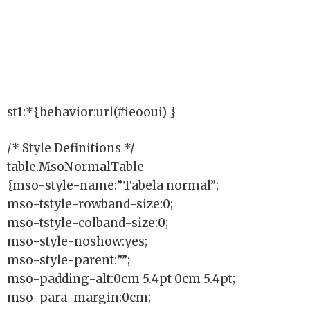
st1:*{behavior:url(#ieooui) }
/* Style Definitions */
table.MsoNormalTable
{mso-style-name:”Tabela normal”;
mso-tstyle-rowband-size:0;
mso-tstyle-colband-size:0;
mso-style-noshow:yes;
mso-style-parent:””;
mso-padding-alt:0cm 5.4pt 0cm 5.4pt;
mso-para-margin:0cm;