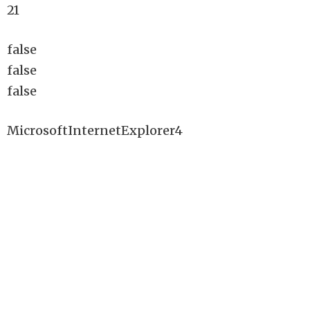
21
false
false
false
MicrosoftInternetExplorer4