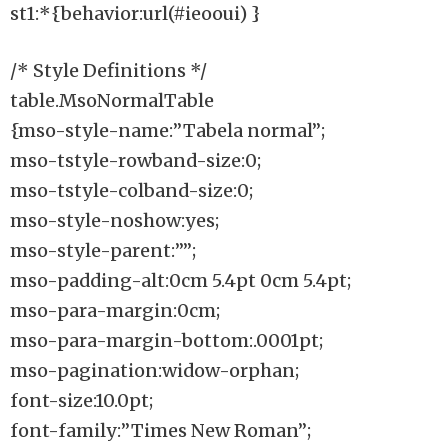
st1:*{behavior:url(#ieooui) }
/* Style Definitions */
table.MsoNormalTable
{mso-style-name:”Tabela normal”;
mso-tstyle-rowband-size:0;
mso-tstyle-colband-size:0;
mso-style-noshow:yes;
mso-style-parent:””;
mso-padding-alt:0cm 5.4pt 0cm 5.4pt;
mso-para-margin:0cm;
mso-para-margin-bottom:.0001pt;
mso-pagination:widow-orphan;
font-size:10.0pt;
font-family:”Times New Roman”;