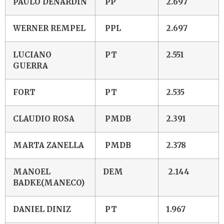
PAULO DENARDIN
PP
2.697
WERNER REMPEL
PPL
2.697
LUCIANO
PT
2.551
GUERRA
FORT
PT
2.535
CLAUDIO ROSA
PMDB
2.391
MARTA ZANELLA
PMDB
2.378
MANOEL
DEM
2.144
BADKE(MANECO)
DANIEL DINIZ
PT
1.967