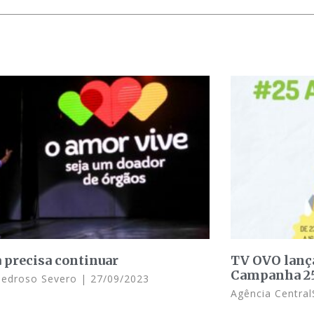
a precisa continuar
TV OVO lanç
Campanha 25
Pedroso Severo
27/09/2023
Agência Central