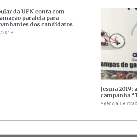
bular da UFN conta com
amação paralela para
anhantes dos candidatos
/2019
Jesma 2019: a
campanha “T
Agência Central