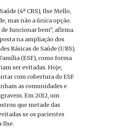
aúde (4ª CRS), Ilse Mello,
de, mas não a única opção.
 de funcionar bem”, afirma.
aposta na ampliação dos
des Básicas de Saúde (UBS),
Família (ESF), como forma
iam ser evitadas. Hoje,
ntar com cobertura do ESF
panham as comunidades e
 agravem. Em 2012, um
ostrou que metade das
evitadas se os pacientes
 Ilse.