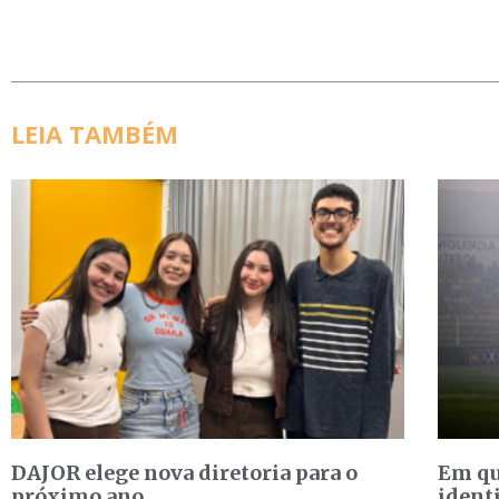
LEIA TAMBÉM
DAJOR elege nova diretoria para o
Em qu
próximo ano
ident