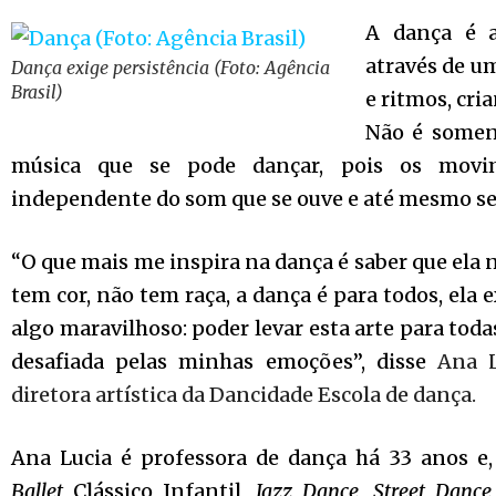
A dança é a
através de u
Dança exige persistência (Foto: Agência
Brasil)
e ritmos, cr
Não é somen
música que se pode dançar, pois os movi
independente do som que se ouve e até mesmo se
“O que mais me inspira na dança é saber que ela 
tem cor, não tem raça, a dança é para todos, ela 
algo maravilhoso: poder levar esta arte para todas
desafiada pelas minhas emoções”, disse
Ana L
diretora artística da Dancidade Escola de dança.
Ana Lucia é professora de dança há 33 anos e,
Ballet
Clássico Infantil,
Jazz Dance
,
Street Dance