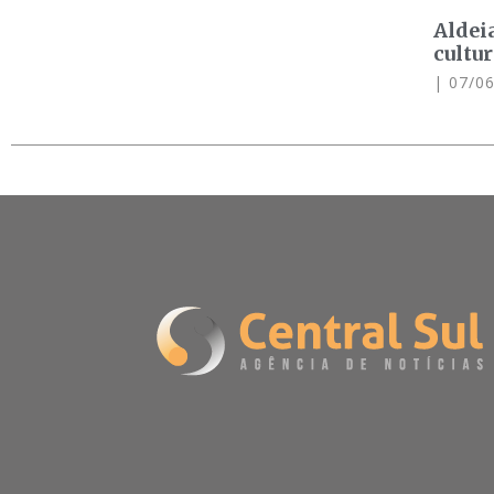
Aldei
cultu
07/06