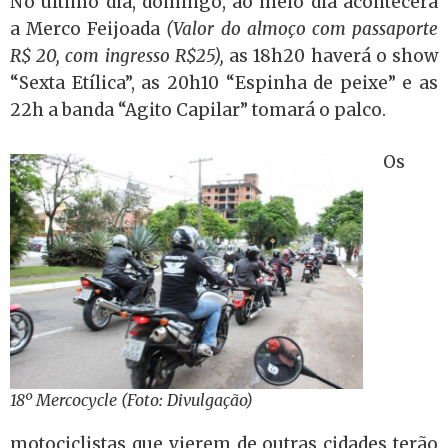
No último dia, domingo, ao meio dia acontecerá
a Merco Feijoada
(Valor do almoço com passaporte
R$ 20, com ingresso R$25),
as 18h20 haverá o show
“Sexta Etílica”, as 20h10 “Espinha de peixe” e as
22h a banda “Agito Capilar” tomará o palco.
Os
18º Mercocycle (Foto: Divulgação)
motociclistas que vierem de outras cidades terão