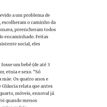
devido a um problema de
o, escolheram o caminho da
ionava, preencheram todos
do encaminhado. Feitas
istente social, eles
e fosse um bebê (de até 3
r, etnia e sexo. “Só
 mãe. Os quatro anos e
 Gláucia relata que antes
uarto, móveis, enxoval já
 Foi quando menos