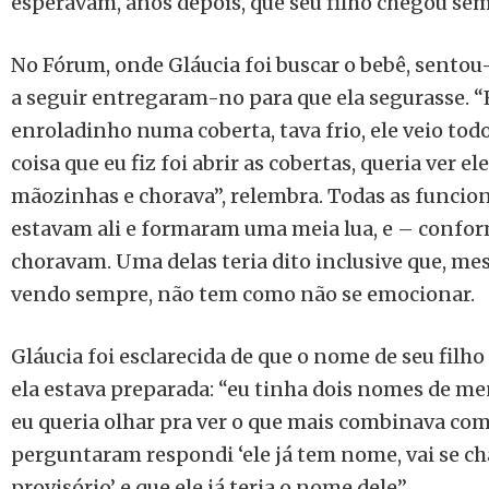
esperavam, anos depois, que seu filho chegou sem
No Fórum, onde Gláucia foi buscar o bebê, sento
a seguir entregaram-no para que ela segurasse. “
enroladinho numa coberta, tava frio, ele veio tod
coisa que eu fiz foi abrir as cobertas, queria ver e
mãozinhas e chorava”, relembra. Todas as funcion
estavam ali e formaram uma meia lua, e – confor
choravam. Uma delas teria dito inclusive que, m
vendo sempre, não tem como não se emocionar.
Gláucia foi esclarecida de que o nome de seu filho
ela estava preparada: “eu tinha dois nomes de m
eu queria olhar pra ver o que mais combinava com
perguntaram respondi ‘ele já tem nome, vai se ch
provisório’ e que ele já teria o nome dele”.