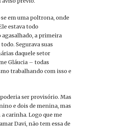
 aviso prévio.
u-se em uma poltrona, onde
Ele estava todo
o agasalhado, a primeira
le todo. Segurava suas
árias daquele setor
me Gláucia – todas
esmo trabalhando com isso e
 poderia ser provisório. Mas
enino e dois de menina, mas
 a carinha. Logo que me
amar Davi, não tem essa de