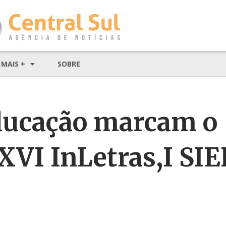
MAIS +
SOBRE
educação marcam o
VI InLetras,I SIE