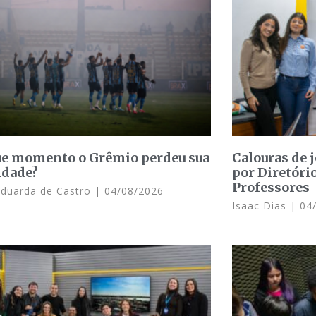
e momento o Grêmio perdeu sua
Calouras de 
idade?
por Diretóri
Professores
Eduarda de Castro
04/08/2026
Isaac Dias
04/