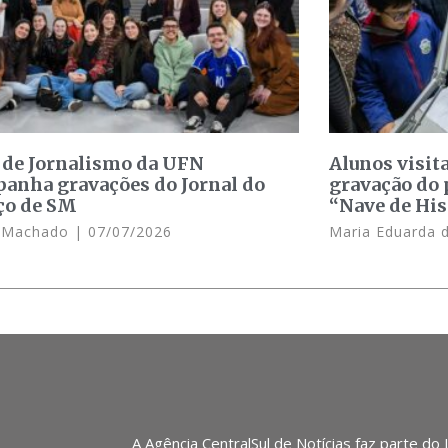
 de Jornalismo da UFN
Alunos visit
anha gravações do Jornal do
gravação do 
ço de SM
“Nave de His
e Machado
07/07/2026
Maria Eduarda 
A Agência CentralSul de Notícias faz parte do