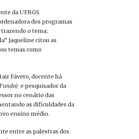
cente da UFRGS
ordenadora dos programas
a trazendo o tema;
a” Jaqueline citou as
rdou temas como
tair Fávero, docente há
o Fundo)
e pesquisador da
ssor no cenário das
mentando as dificuldades da
novo ensino médio.
te entre as palestras dos