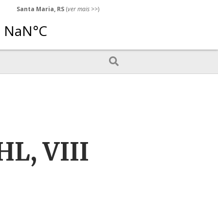
Santa Maria, RS
(
ver mais
>>)
HL, VIII