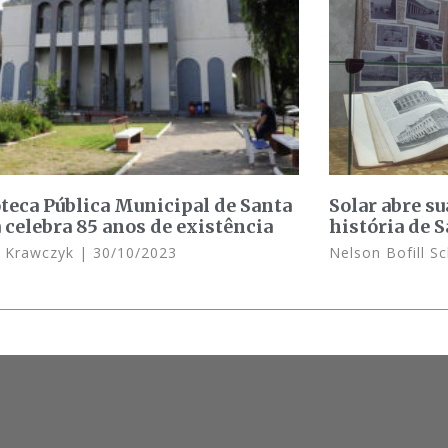
oteca Pública Municipal de Santa
Solar abre su
 celebra 85 anos de existência
história de 
s Krawczyk
30/10/2023
Nelson Bofill S