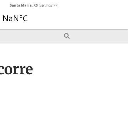
Santa Maria, RS
(
ver mais
>>)
corre