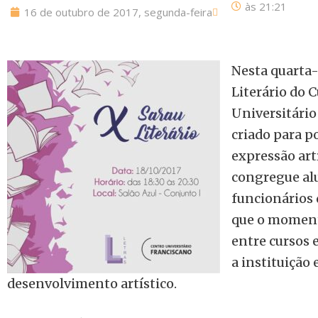
às
21:21
16 de outubro de 2017, segunda-feira
Nesta quarta-f
Literário do 
Universitário
criado para p
expressão artí
congregue alu
funcionários d
que o momento
entre cursos 
a instituição
desenvolvimento artístico.