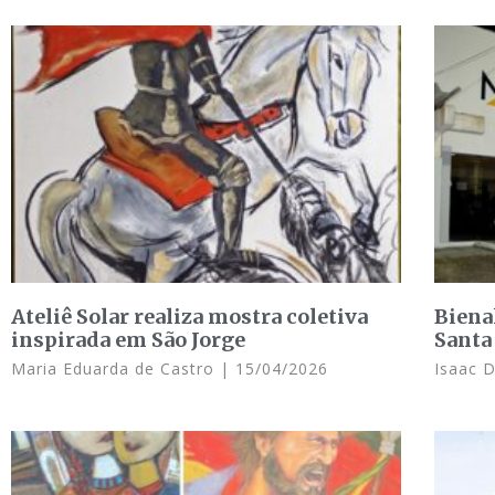
Ateliê Solar realiza mostra coletiva
Biena
inspirada em São Jorge
Santa
Maria Eduarda de Castro
15/04/2026
Isaac 