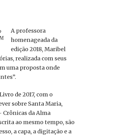
A professora
o
EM
homenageada da
edição 2018, Maribel
rias, realizada com seus
o em uma proposta onde
tes’’.
Livro de 2017, com o
rever sobre Santa Maria,
 – Crônicas da Alma
escrita ao mesmo tempo, são
sso, a capa, a digitação e a