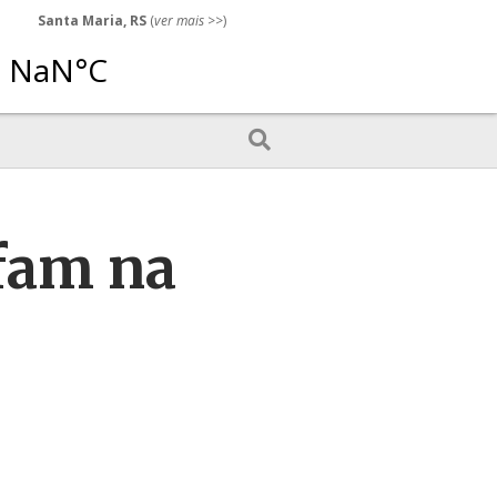
Santa Maria, RS
(
ver mais
>>)
fam na