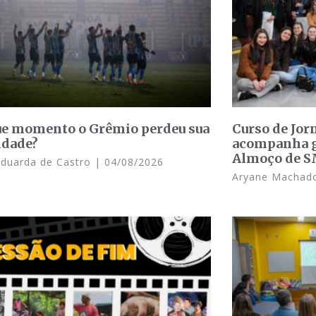
e momento o Grêmio perdeu sua
Curso de Jo
idade?
acompanha g
Almoço de 
Eduarda de Castro
04/08/2026
Aryane Macha