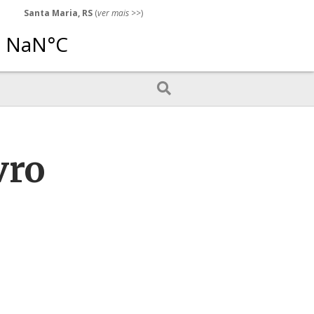
Santa Maria, RS
(
ver mais
>>)
vro