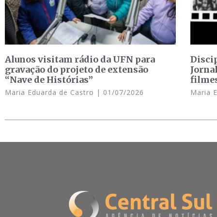
Alunos visitam rádio da UFN para
Disci
gravação do projeto de extensão
Jorna
“Nave de Histórias”
filme
Maria Eduarda de Castro
01/07/2026
Maria 