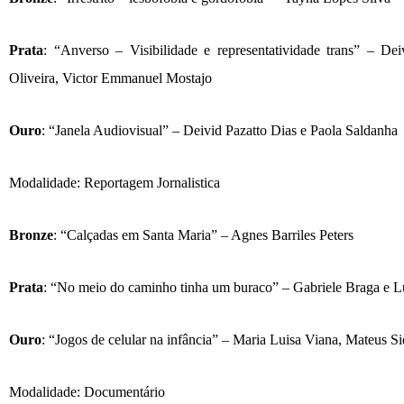
Prata
: “
Anverso
– Visibilidade e representatividade trans
”
– Dei
Oliveira, Victor Emmanuel Mostajo
Ouro
: “
Janela Audiovisual
”
– Deivid Pazatto Dias e Paola Saldanha
Modalidade: Reportagem Jornalistica
Bronze
: “Cal
çadas em Santa Maria
” – Agnes Barriles Peters
Prata
: “
No meio do caminho tinha um buraco
”
–
Gabriele Braga e L
Ouro
: “
Jogos de celular na inf
â
ncia
”
– Maria Luisa Viana, Mateus Siq
Modalidade: Documentário