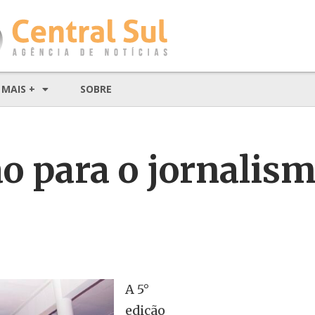
MAIS +
SOBRE
o para o jornalis
A 5°
edição