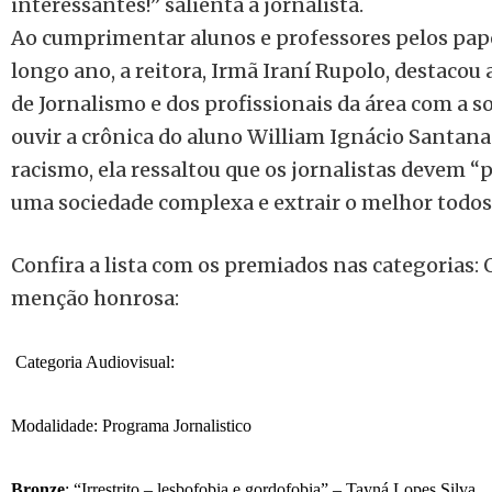
interessantes!” salienta a jornalista.
Ao cumprimentar alunos e professores pelos pa
longo ano, a reitora, Irmã Iraní Rupolo, destacou
de Jornalismo e dos profissionais da área com a 
ouvir a crônica do aluno William Ignácio Santana 
racismo, ela ressaltou que os jornalistas devem “
uma sociedade complexa e extrair o melhor todos 
Confira a lista com os premiados nas categorias: 
menção honrosa:
Categoria Audiovisual:
Modalidade: Programa Jornalistico
Bronze
: “
Irrestrito –
lesbofobia e gordofobia
”
–
Tayn
á
Lopes Silva