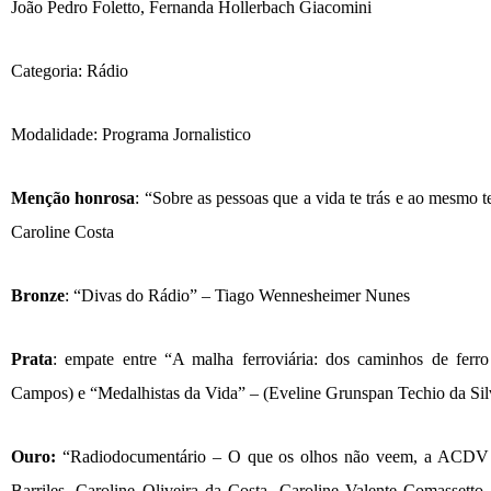
Jo
ã
o Pedro Foletto, Fernanda Hollerbach Giacomini
Categoria: Rádio
Modalidade: Programa Jornalistico
Men
çã
o honrosa
:
“Sobre as pessoas que a vida te trás e ao mesmo t
Caroline Costa
Bronze
:
“Divas do Rá
dio
” –
Tiago Wennesheimer Nunes
Prata
: empate
entre
“A malha ferroviária: dos caminhos de ferro
Campos
)
e
“Medalhistas da Vida” –
(
Eveline Gru
n
span Techio da Si
Ouro:
“
Radiodocument
ário – O que os olhos nã
o veem, a ACDV 
Barriles, Caroline Oliveira da Costa, Caroline Valente Comassetto