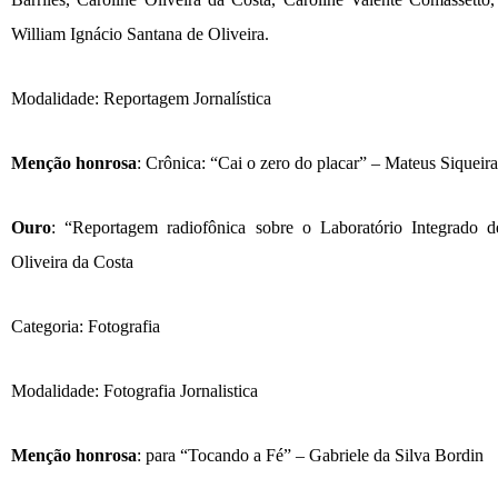
William Ignácio Santana de Oliveir
a.
M
odalidade:
Reportagem Jornalística
Men
çã
o honrosa
: Cr
ô
nica: “
Cai o zero do placar
”
– Mateus Siqueira
Ouro
: “
Reportagem radiofônica sobre o Laboratório Integrado 
Oliveira da Costa
Categoria: Fotografia
Modalidade: Fotografia Jornalistica
Men
çã
o honrosa
: para “Tocando a Fé
”
–
Gabriele da Silva Bordin