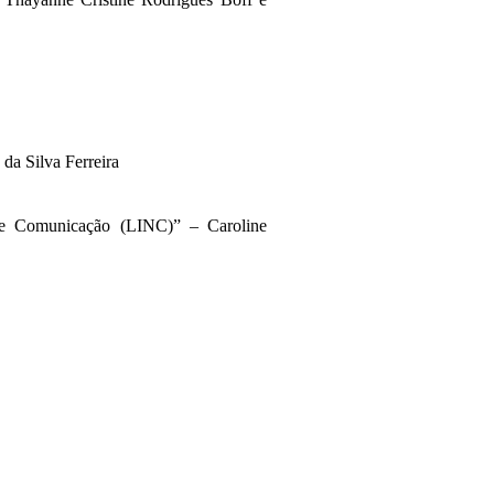
 da Silva Ferreira
de Comunicaçã
o (LINC)”
– Caroline