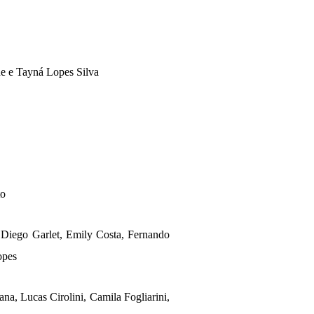
ne e Tayn
á
Lopes Silva
to
, Diego Garlet, Emily Costa, Fernando
opes
ana, Lucas Cirolini, Camila Fogliarini,