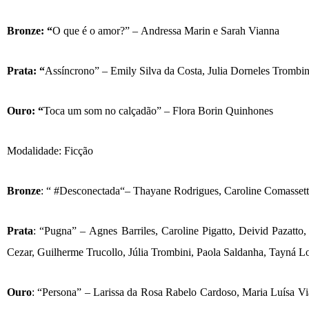
Bronze:
“
O que é
o amor?”
–
Andressa Marin e Sarah Vianna
Prata: “
Ass
í
ncrono
”
–
Emily Silva da Costa, Julia Dorneles Trombi
Ouro: “
Toca um som no calç
ad
ã
o”
– Flora Borin Quinhones
M
odalidade: F
icção
Bronze
: “
#Desconectada
“
–
Thayane Rodrigues, Caroline Comasset
Prata
: “Pugna”
–
Agnes Barriles, Caroline Pigatto, Deivid Pazatto
Cezar, Guilherme Trucollo, J
úlia Trombini, Paola Saldanha, Tayná
L
Ouro
: “Persona”
–
Larissa da Rosa Rabelo Cardoso, Maria Lu
í
sa Vi