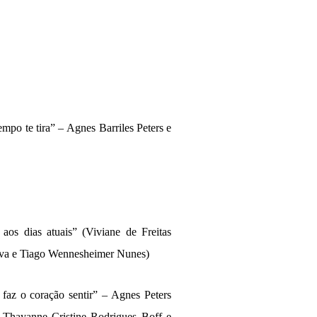
empo te tira” –
Agnes Barriles Peters e
 aos dias atuais”
(
Viviane de Freitas
lva e Tiago Wennesheimer Nunes
)
faz o cora
çã
o sentir
” – Agnes Peters
, Thayanne Cristine Rodrigues Boff e