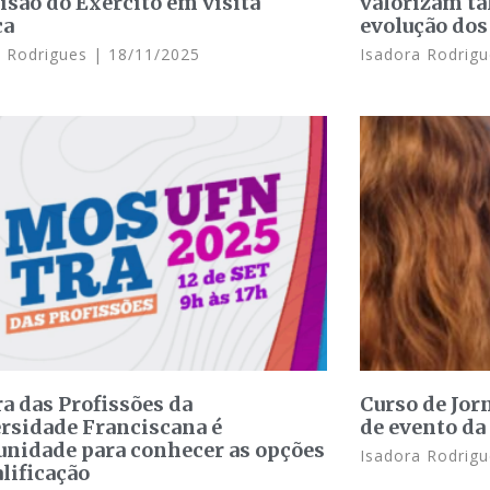
visão do Exército em visita
valorizam ta
ca
evolução dos
a Rodrigues
18/11/2025
Isadora Rodrig
a das Profissões da
Curso de Jor
rsidade Franciscana é
de evento d
unidade para conhecer as opções
Isadora Rodrig
alificação