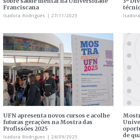
sobre saúde mental na Universidade
3ª Di
Franciscana
técni
Isadora Rodrigues
27/11/2025
Isador
UFN apresenta novos cursos e acolhe
Mostr
futuras gerações na Mostra das
Unive
Profissões 2025
oport
de qu
Isadora Rodrigues
24/09/2025