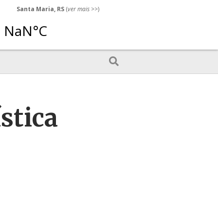
Santa Maria, RS
(
ver mais
>>)
stica