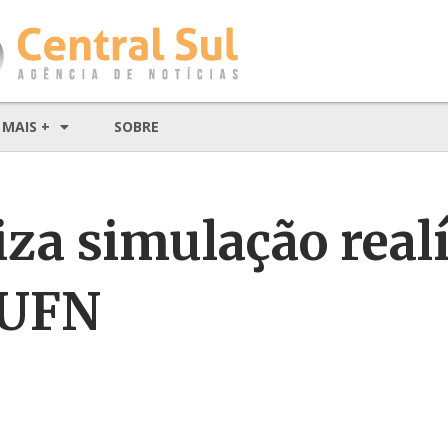
MAIS +
SOBRE
za simulação realí
 UFN