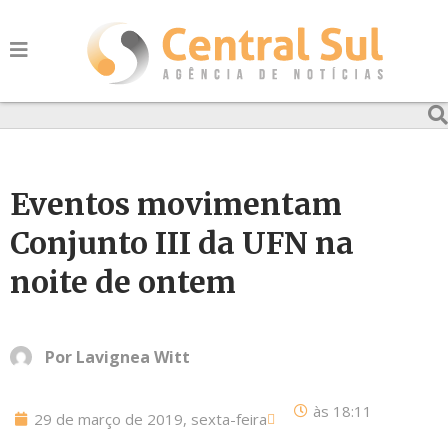
Eventos movimentam
Conjunto III da UFN na
noite de ontem
Por
Lavignea Witt
às
18:11
29 de março de 2019, sexta-feira