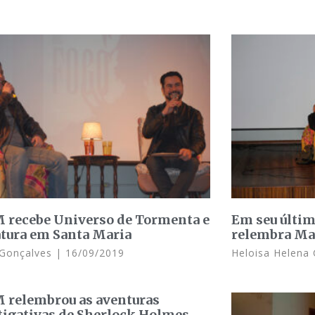
 recebe Universo de Tormenta e
Em seu últim
atura em Santa Maria
relembra Ma
a Gonçalves
16/09/2019
Heloisa Helena
 relembrou as aventuras
tigativas de Sherlock Holmes