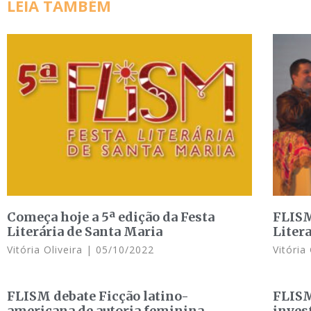
LEIA TAMBÉM
Começa hoje a 5ª edição da Festa
FLISM
Literária de Santa Maria
Liter
Vitória Oliveira
05/10/2022
Vitóri
FLISM debate Ficção latino-
FLISM
americana de autoria feminina
inves