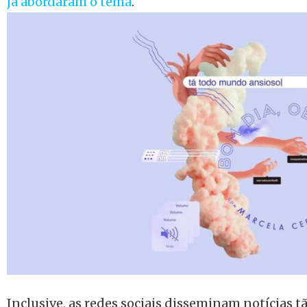
já abordaram o tema
.
Inclusive, as redes sociais disseminam notícias t