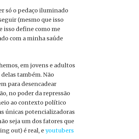
ver só o pedaço iluminado
 seguir (mesmo que isso
e isso define como me
dado com a minha saúde
lhemos, em jovens e adultos
sa delas também. Não
tem para desencadear
ão, no poder da repressão
eio ao contexto político
as únicas potencializadoras
não seja um dos fatores que
ng out) é real, e
youtubers