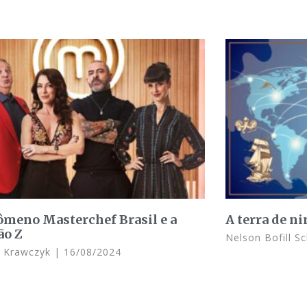
ômeno Masterchef Brasil e a
A terra de n
ão Z
Nelson Bofill S
s Krawczyk
16/08/2024