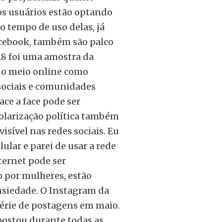
sos usuários estão optando
 o tempo de uso delas, já
Facebook, também são palco
018 foi uma amostra da
 do meio online como
sociais e comunidades
face a face pode ser
olarização política também
 visível nas redes sociais. Eu
ular e parei de usar a rede
ternet pode ser
to por mulheres, estão
nsiedade. O Instagram da
érie de postagens em maio.
postou durante todas as