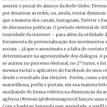
assistir o jornal do almoço da Rede Globo. Diver
por desativar as redes, ou, ainda, tentar diminuir
que a maioria dos canais, Instagram, Twitter e 
de discussões políticas. O período eleitoral de 2
toxicidade da internet – para além da utilidade
ferramenta de potencialização dos movimentos 
sociais -, já que o anonimato e a falta de contato 
determinante na agressividade dos diálogos. A p
se acirrou no processo eleitoral, no 2º turno, e foi
mesma excluí o aplicativo do Facebook do meu cel
desde o resultado das eleições.
Porém, como a in
maravilhosa, perfis e portais, em sua maioria fei
auxiliando de forma coletiva na diminuição da a
agência Obvious (@obviousagency) lançou uma s
Com a hashtag Segunda sem ansiedade, o perfil 