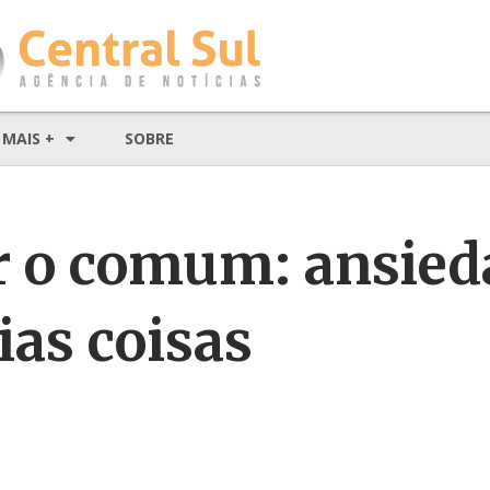
MAIS +
SOBRE
r o comum: ansied
ias coisas