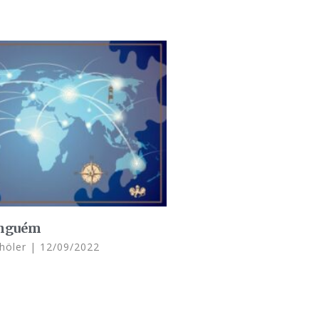
inguém
chöler
12/09/2022