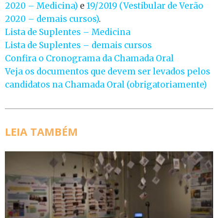
2020 – Medicina)
e
19/2019 (Vestibular de Verão
2020 – demais cursos)
.
Lista de Suplentes – Medicina
Lista de Suplentes – demais cursos
Confira o Cronograma da Chamada Oral
Veja os documentos que devem ser levados pelos
candidatos na Chamada Oral (obrigatoriamente)
LEIA TAMBÉM