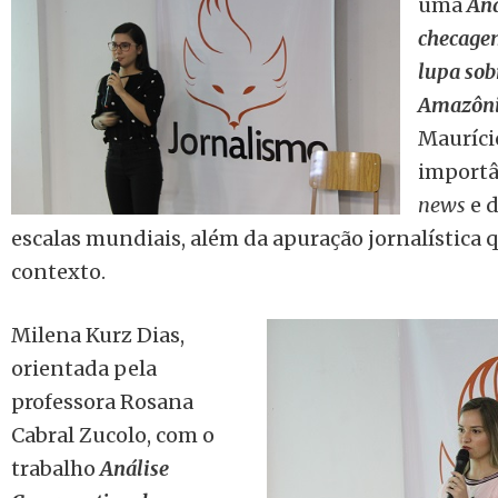
uma
Aná
checagem
lupa sob
Amazôn
Maurício
importâ
news
e 
escalas mundiais, além da apuração jornalística q
contexto.
Milena Kurz Dias,
orientada pela
professora Rosana
Cabral Zucolo, com o
trabalho
Análise