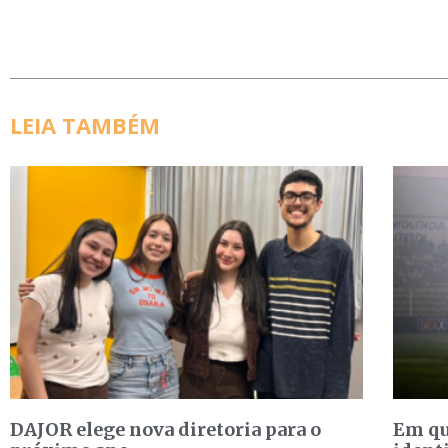
LEIA TAMBÉM
DAJOR elege nova diretoria para o
Em qu