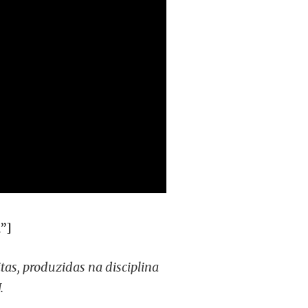
”]
itas, produzidas na disciplina
.