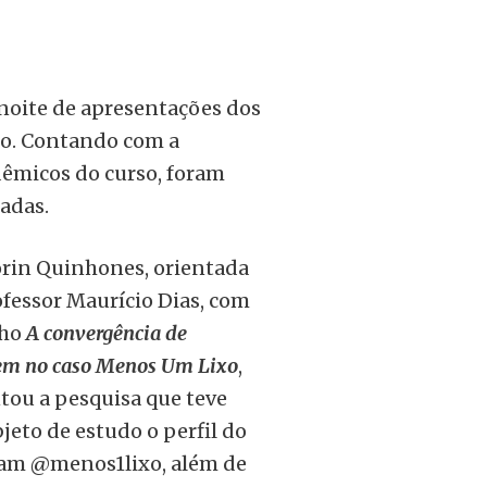
 noite de apresentações dos
smo. Contando com a
dêmicos do curso, foram
adas.
orin Quinhones, orientada
ofessor Maurício Dias, com
lho
A convergência de
em no caso Menos Um Lixo
,
tou a pesquisa que teve
jeto de estudo o perfil do
am @menos1lixo, além de