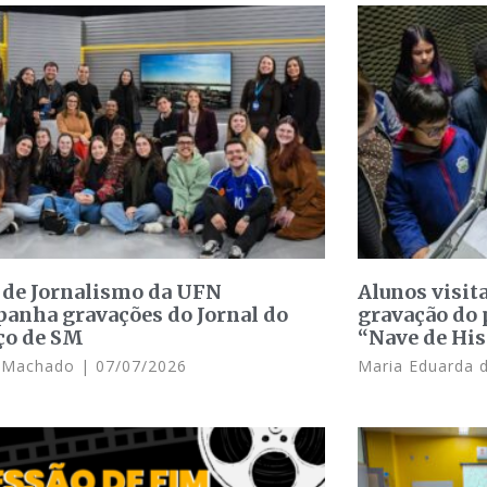
 de Jornalismo da UFN
Alunos visit
anha gravações do Jornal do
gravação do 
ço de SM
“Nave de His
e Machado
07/07/2026
Maria Eduarda 