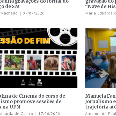
anha gravações do Jornal do
gravação do 
ço de SM
“Nave de His
e Machado
07/07/2026
Maria Eduarda 
plina de Cinema do curso de
Manuela Fant
lismo promove sessões de
Jornalismo e
s na UFN
trajetória at
Eduarda de Castro
17/06/2026
Amanda de Pau