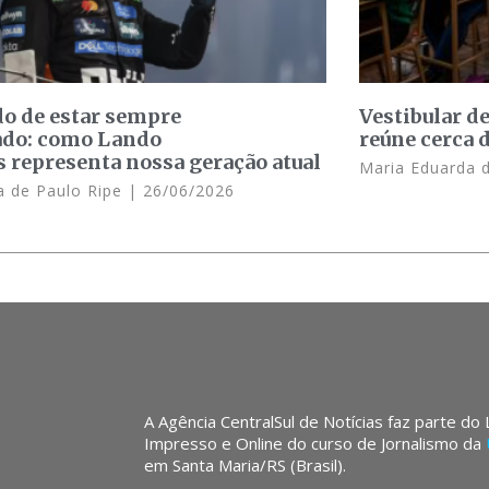
o de estar sempre
Vestibular d
ado: como Lando
reúne cerca 
s representa nossa geração atual
Maria Eduarda 
 de Paulo Ripe
26/06/2026
A Agência CentralSul de Notícias faz parte do
Impresso e Online do curso de Jornalismo da
em Santa Maria/RS (Brasil).