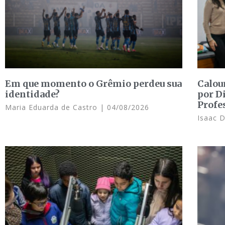
Em que momento o Grêmio perdeu sua
Calou
identidade?
por D
Profe
Maria Eduarda de Castro
04/08/2026
Isaac 