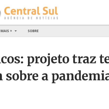
MAIS +
SOBRE
os: projeto traz t
m sobre a pandemi