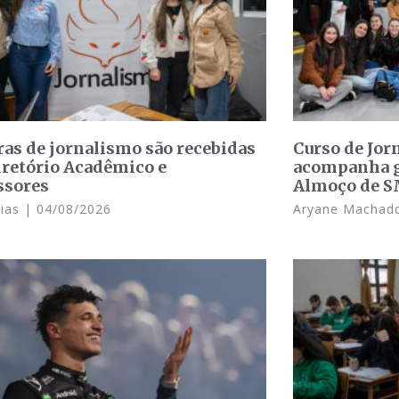
ras de jornalismo são recebidas
Curso de Jo
iretório Acadêmico e
acompanha g
ssores
Almoço de 
Dias
04/08/2026
Aryane Macha