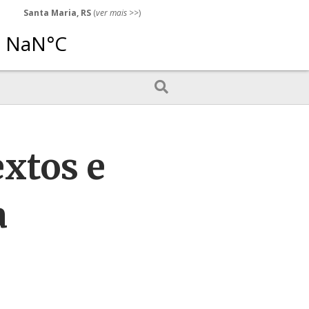
Santa Maria, RS
(
ver mais
>>)
extos e
a