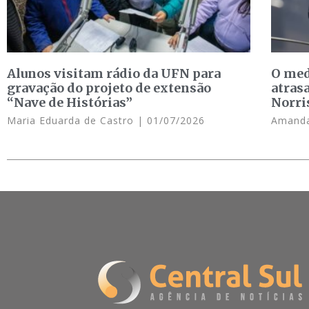
Alunos visitam rádio da UFN para
O med
gravação do projeto de extensão
atras
“Nave de Histórias”
Norri
Maria Eduarda de Castro
01/07/2026
Amanda