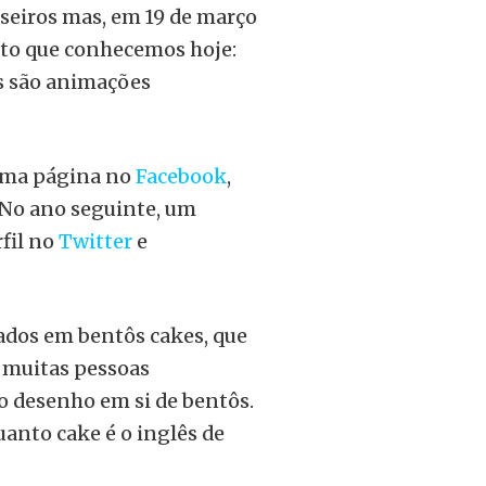
eiros mas, em 19 de março
mato que conhecemos hoje:
ks são animações
 uma página no
Facebook
,
. No ano seguinte, um
rfil no
Twitter
e
ados em bentôs cakes, que
e muitas pessoas
o desenho em si de bentôs.
anto cake é o inglês de