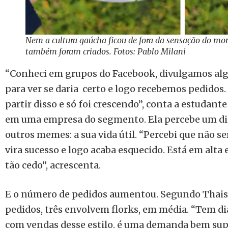
Nem a cultura gaúcha ficou de fora da sensação do mo
também foram criados. Fotos: Pablo Milani
“Conheci em grupos do Facebook, divulgamos al
para ver se daria certo e logo recebemos pedido
partir disso e só foi crescendo”, conta a estudant
em uma empresa do segmento. Ela percebe um dife
outros memes: a sua vida útil. “Percebi que não 
vira sucesso e logo acaba esquecido. Está em alta
tão cedo”, acrescenta.
E o número de pedidos aumentou. Segundo Thais, 
pedidos, três envolvem florks, em média. “Tem d
com vendas desse estilo, é uma demanda bem super