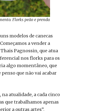
mento. Florks peão e prenda
guns modelos de canecas
s. Começamos a vender a
e Thais Pagnossin, que atua
rencial nos florks para os
seria algo momentâneo, que
 e penso que não vai acabar
na atualidade, a cada cinco
ias que trabalhamos apenas
ior a outras artes”,