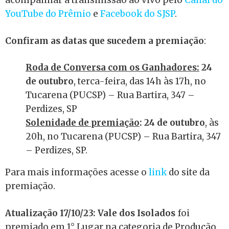
acompanhar a transmissão ao vivo pelo
Canal do
YouTube do Prêmio
e
Facebook do SJSP
.
Confiram as datas que sucedem a premiação
:
Roda de Conversa com os Ganhadores:
24
de outubro
, terca-feira, das 14h às 17h, no
Tucarena (PUCSP) – Rua Bartira, 347 –
Perdizes, SP
Solenidade de premiação
: 24 de outubro
, às
20h, no Tucarena (PUCSP) – Rua Bartira, 347
– Perdizes, SP.
Para mais informações acesse o
link
do site da
premiação.
Atualização 17/10/23:
Vale dos Isolados
foi
premiado em 1° Lugar na categoria de Produção