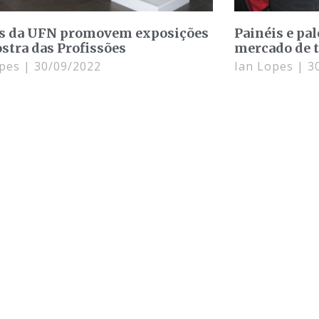
s da UFN promovem exposições
Painéis e pa
stra das Profissões
mercado de t
opes
30/09/2022
Ian Lopes
30