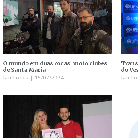
O mundo em duas rodas: moto clubes
Trans
de Santa Maria
do Ve
Ian Lopes
15/07/2024
Ian L