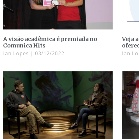
A visão acadêmica é premiada no
Veja 
Comunica Hits
ofere
Ian Lopes
03/12/2022
Ian L