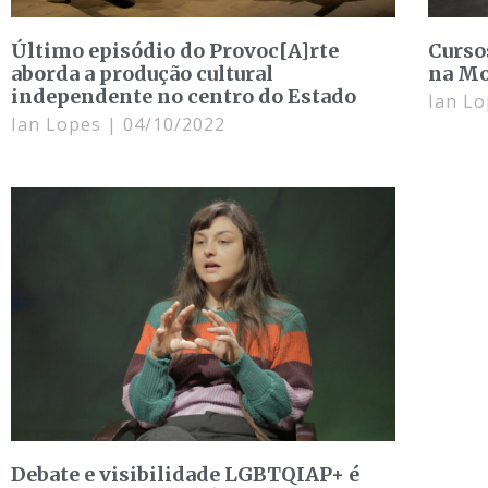
Último episódio do Provoc[A]rte
Curso
aborda a produção cultural
na Mo
independente no centro do Estado
Ian L
Ian Lopes
04/10/2022
Debate e visibilidade LGBTQIAP+ é