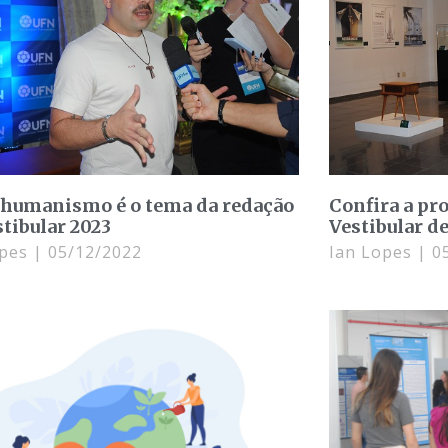
humanismo é o tema da redação
Confira a pr
stibular 2023
Vestibular d
opes
05/12/2022
Ian Lopes
05