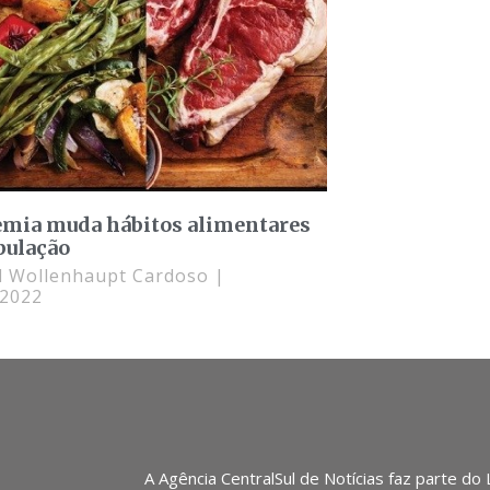
mia muda hábitos alimentares
pulação
l Wollenhaupt Cardoso
/2022
A Agência CentralSul de Notícias faz parte do