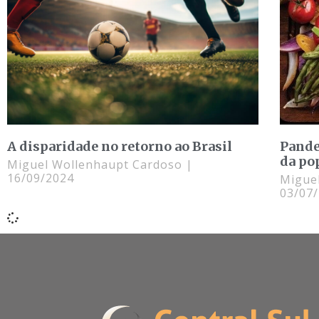
A disparidade no retorno ao Brasil
Pande
da po
Miguel Wollenhaupt Cardoso
16/09/2024
Migue
03/07