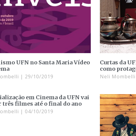
lismo UFN no Santa Maria Vídeo
Curtas da U
ema
como protago
Mombelli
29/10/2019
Neli Mombell
ialização em Cinema da UFN vai
 três filmes até o final do ano
Mombelli
04/10/2019