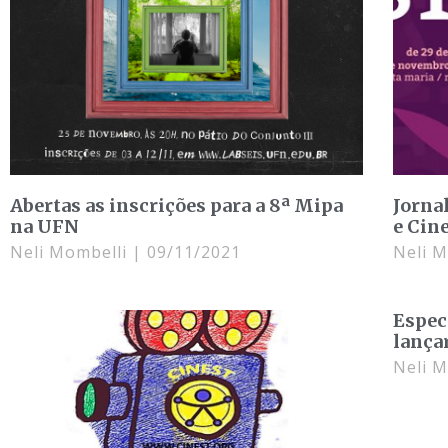
Abertas as inscrições para a 8ª Mipa
Jorna
na UFN
e Cin
Neli Mombelli
09/11/2021
Neli 
Espec
lançar
Neli 