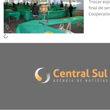
Trocar exp
final de se
Cooperativ