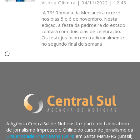
Vitória Oliveira
04/11/2022
12:43
A 79ª Romaria da Medianeira ocorre
nos dias 5 e 6 de novembro. Nesta
edição, a festa da padroeira do estado
contará com dois dias de celebração.
Os festejos ocorrem tradicionalmente
no segundo final de semana
A Agência CentralSul de Notícias faz parte do Laboratório
de Jornalismo Impresso e Online do curso de Jornalismo da
Universidade Franciscana (UFN)
em Santa Maria/RS (Brasil).